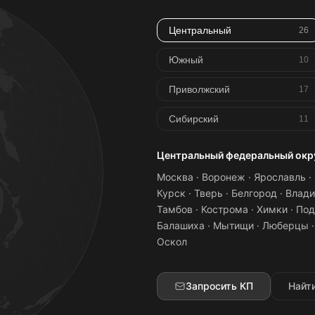
Центральный
26
Южный
10
Приволжский
17
Сибирский
11
Центральный федеральный окр
Москва · Воронеж · Ярославль · Р
Курск · Тверь · Белгород · Влади
Тамбов · Кострома · Химки · Под
Балашиха · Мытищи · Люберцы ·
Оскол
Запросить КП
Найт