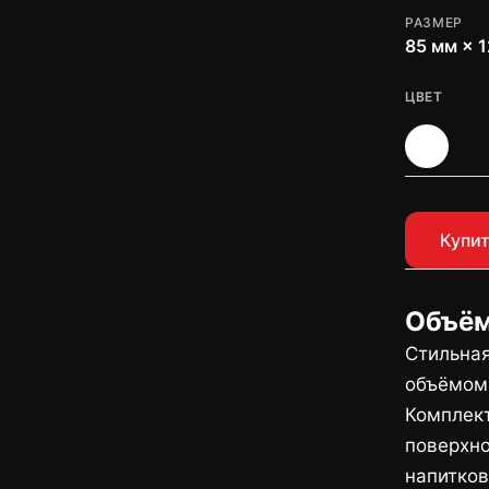
РАЗМЕР
85 мм × 
ЦВЕТ
Купит
Объём
Стильна
объёмом 
Комплект
поверхно
напитков