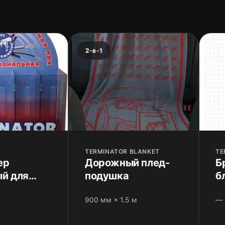
2-в-1
TERMINATOR BLANKET
TE
ер
Дорожный плед-
Б
й для
подушка
б
ы
900 мм × 1.5 м
—