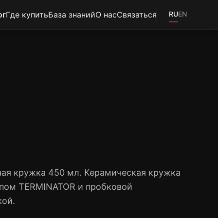
ог
Где купить
База знаний
О нас
Связаться
RU
EN
ая кружка 450 мл. Керамическая кружка
ипом TERMINATOR и пробковой
кой.