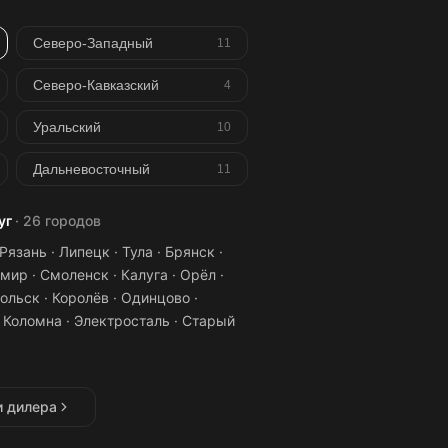
Северо-Западный
11
Северо-Кавказский
4
Уральский
10
Дальневосточный
11
уг
· 26 городов
язань · Липецк · Тула · Брянск ·
мир · Смоленск · Калуга · Орёл ·
ольск · Королёв · Одинцово ·
 Коломна · Электросталь · Старый
и дилера