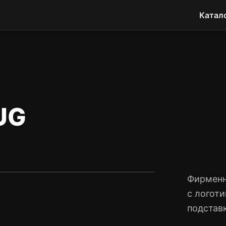
Катал
UG
Фирменн
с логот
подстав