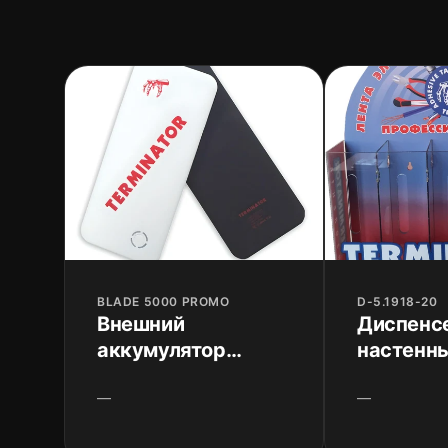
BLADE 5000 PROMO
D-5.1918-20
Внешний
Диспенс
аккумулятор
настенны
Terminator 5000
изолент
—
—
мАч