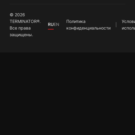
© 2026
TERMINATOR®.
Политика
Услов
RU
EN
Все права
конфиденциальности
испол
защищены.