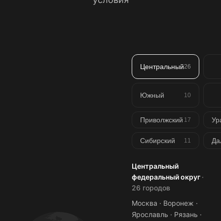
Центральный
26
Южный
10
Приволжский
Ур
17
Сибирский
Да
11
Центральный
федеральный округ
·
26 городов
Москва · Воронеж ·
Ярославль · Рязань ·