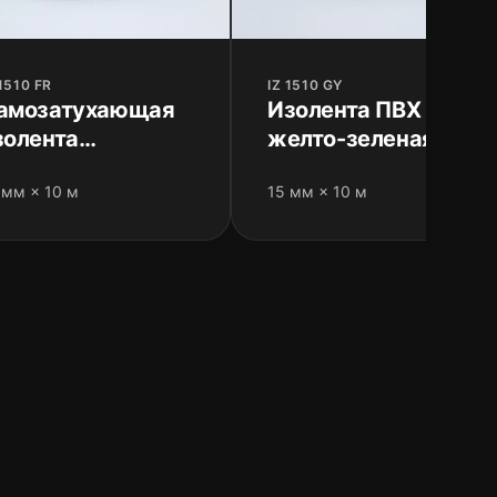
 1510 FR
IZ 1510 GY
амозатухающая
Изолента ПВХ
золента
желто-зеленая для
ремиального
заземления
 мм × 10 м
15 мм × 10 м
ровня