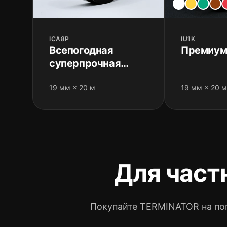
ICA8P
IU1K
Всепогодная
Премиум
суперпрочная
изолента
19 мм × 20 м
19 мм × 20 м
Для част
Покупайте TERMINATOR на по