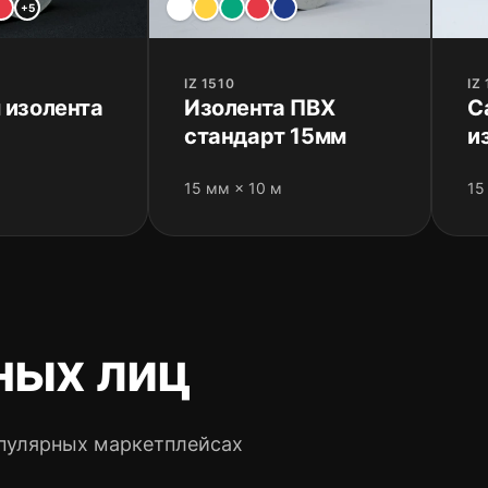
+5
IZ 1510
IZ
 изолента
Изолента ПВХ
С
стандарт 15мм
и
п
15 мм × 10 м
15
у
ных лиц
пулярных маркетплейсах