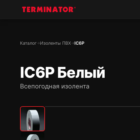
Каталог
Изоленты ПВХ
IC6P
→
→
IC6P Белый
Всепогодная изолента