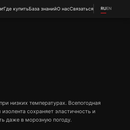
ог
Где купить
База знаний
О нас
Связаться
RU
EN
при низких температурах. Всепогодная
 изолента сохраняет эластичность и
ть даже в морозную погоду.