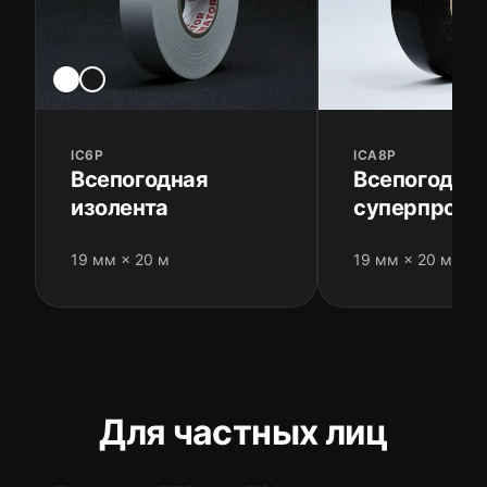
IC6P
ICA8P
Всепогодная
Всепогодна
изолента
суперпрочн
изолента
19 мм × 20 м
19 мм × 20 м
Для частных лиц