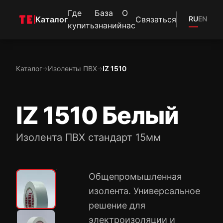
Где
База
О
Каталог
Связаться
RU
EN
купить
знаний
нас
Каталог
Изоленты ПВХ
IZ 1510
→
→
IZ 1510 Белый
Изолента ПВХ стандарт 15мм
Общепромышленная
изолента. Универсальное
решение для
электроизоляции и