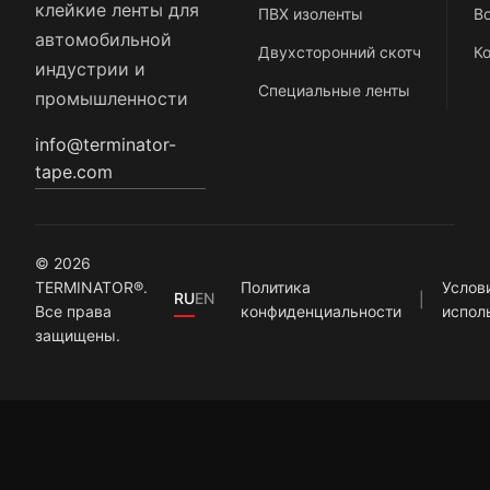
клейкие ленты для
ПВХ изоленты
В
автомобильной
Двухсторонний скотч
К
индустрии и
Специальные ленты
промышленности
info@terminator-
tape.com
© 2026
TERMINATOR®.
Политика
Услов
RU
EN
Все права
конфиденциальности
испол
защищены.