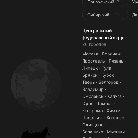
Приволжский
Ур
17
Сибирский
Да
11
Центральный
федеральный округ
·
26 городов
Москва · Воронеж ·
Ярославль · Рязань ·
Липецк · Тула ·
Брянск · Курск ·
Тверь · Белгород ·
Владимир ·
Смоленск · Калуга ·
Орёл · Тамбов ·
Кострома · Химки ·
Подольск · Королёв ·
Одинцово ·
Балашиха · Мытищи ·