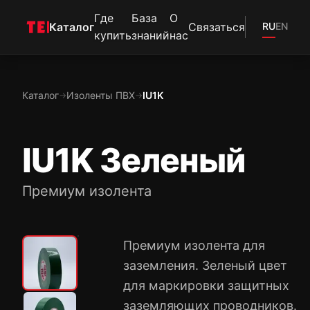
Где
База
О
Каталог
Связаться
RU
EN
купить
знаний
нас
Каталог
Изоленты ПВХ
IU1K
→
→
IU1K Зеленый
Премиум изолента
Премиум изолента для
заземления. Зеленый цвет
для маркировки защитных
заземляющих проводников.