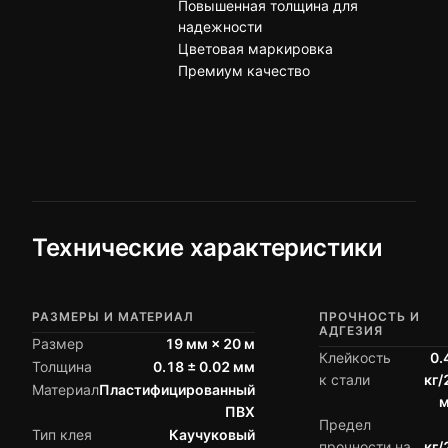
Повышенная толщина для
надежности
Цветовая маркировка
Премиум качество
Технические характеристики
РАЗМЕРЫ И МАТЕРИАЛ
ПРОЧНОСТЬ И
АДГЕЗИЯ
Размер
19 мм × 20 м
Клейкость
0.
Толщина
0.18 ± 0.02 мм
к стали
кг/
Материал
Пластифицированный
ПВХ
Предел
Тип клея
Каучуковый
прочности на
кг/