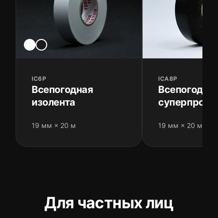
IC6P
ICA8P
Всепогодная
Всепогодна
изолента
суперпрочн
изолента
19 мм × 20 м
19 мм × 20 м
Для частных лиц