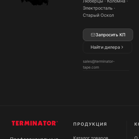
Люберцы · Коломна ·
Электросталь ·
Старый Оскол
Запросить КП
Найти дилера
sales@terminator-
tape.com
ПРОДУКЦИЯ
К
Каталог товаров
О